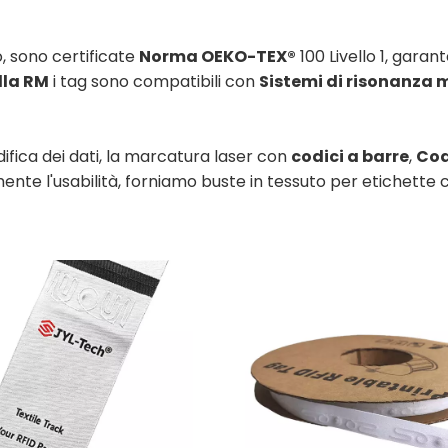
o, sono certificate
Norma OEKO-TEX®
100 Livello 1, garan
lla RM
i tag sono compatibili con
Sistemi di risonanza
difica dei dati, la marcatura laser con
codici a barre
,
Cod
ormente l'usabilità, forniamo buste in tessuto per etichett