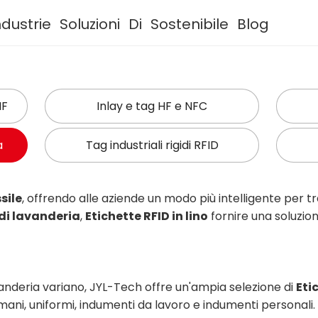
ndustrie
Soluzioni
Di
Sostenibile
Blog
HF
Inlay e tag HF e NFC
a
Tag industriali rigidi RFID
sile
, offrendo alle aziende un modo più intelligente per t
 di lavanderia
,
Etichette RFID in lino
fornire una soluzion
anderia variano, JYL-Tech offre un'ampia selezione di
Eti
mani, uniformi, indumenti da lavoro e indumenti personali.