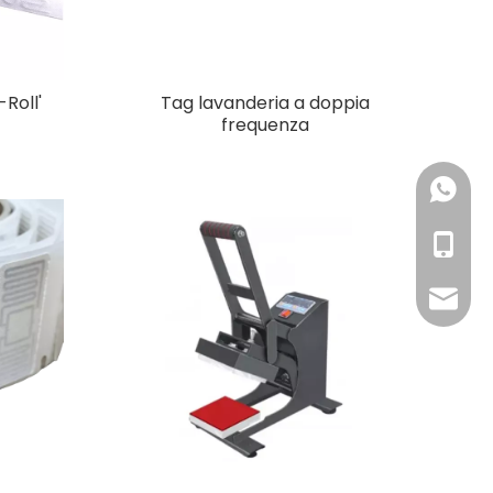
Roll'
Tag lavanderia a doppia
frequenza
+86 18
+86 19
+86-18
RFID@jy