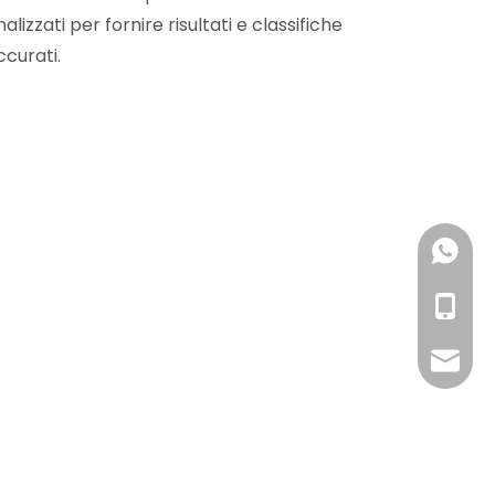
nalizzati per fornire risultati e classifiche
ccurati.
+86 18
+86 19
+86-18
RFID@jy