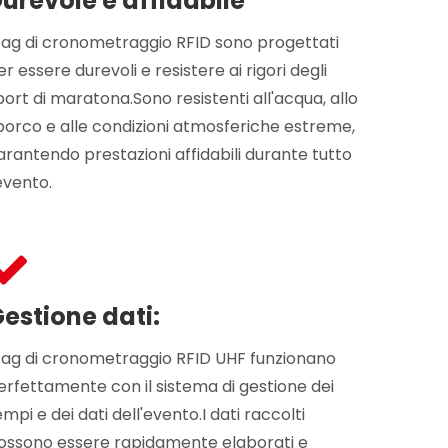
urevole e affidabile
 tag di cronometraggio RFID sono progettati
er essere durevoli e resistere ai rigori degli
port di maratona.Sono resistenti all'acqua, allo
porco e alle condizioni atmosferiche estreme,
arantendo prestazioni affidabili durante tutto
'evento.
estione dati:
 tag di cronometraggio RFID UHF funzionano
erfettamente con il sistema di gestione dei
empi e dei dati dell'evento.I dati raccolti
ossono essere rapidamente elaborati e