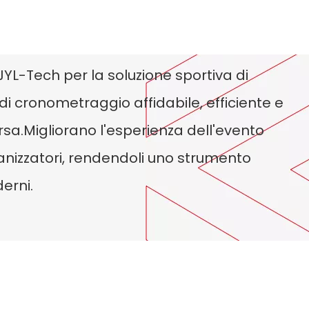
JYL-Tech per la soluzione sportiva di
i cronometraggio affidabile, efficiente e
sa.Migliorano l'esperienza dell'evento
ganizzatori, rendendoli uno strumento
erni.