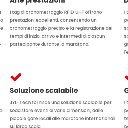
Alte prestazioni
D
a
I tag di cronometraggio RFID UHF offrono
I
io
prestazioni eccellenti, consentendo un
p
ce
cronometraggio preciso e la registrazione dei
s
tempi di inizio, arrivo e intermedi di ciascun
s
o
partecipante durante la maratona.
g
l
Soluzione scalabile
G
JYL-Tech fornisce una soluzione scalabile per
I
di
soddisfare eventi di varie dimensioni, dalle
p
piccole gare locali alle maratone internazionali
t
su larga scala.
p