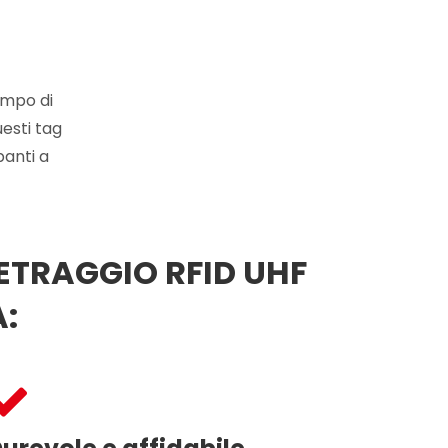
empo di
esti tag
panti a
ETRAGGIO RFID UHF
: