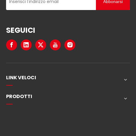
Abbonarsi
sono abilitati NFC e possono essere letti tramite appl
icazioni smartphone, soddisfacendo le diverse esige
nze operative. Questi transponder RFID a pulsante s
upportano perfettamente il tracciamento e la gesti
SEGUICI
one dei tessuti in hotel, ospedali e servizi di noleggio
biancheria. Progettato per un'integrazione perfetta
LINK VELOCI
Novità sul prodotto
PRODOTTI
Durabilità Jyl-Tech RFID Tags per
l'assistenza sanitaria e ospitalità
Durabilità Jyl-Tech RFID Tag per sanitari e ospitalità
Navigazione Veloce
per più di due decenni, Jyl-Tech ha aperto la strada
a sistemi di tracciamento intelligente per il settore t
essile globale. I nostri identificatori tessili abilitati per