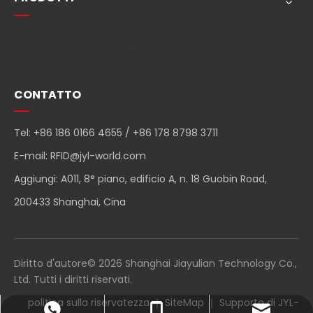
Navigazione Veloce
CONTATTO
Tel: +86 186 0166 4655 / +86 178 8798 3711
E-mail:
RFID@jyl-world.com
Aggiungi: A011, 8° piano, edificio A, n. 18 Guobin Road,
200433 Shanghai, Cina
Diritto d'autore©
2026
Shanghai Jiayulian Technology Co.,
Ltd. Tutti i diritti riservati.
politica sulla riservatezza
｜
SiteMap
｜ Supporto di
JYL-
RFID@jyl-world.com
+86-18601664655
+86 18601664655