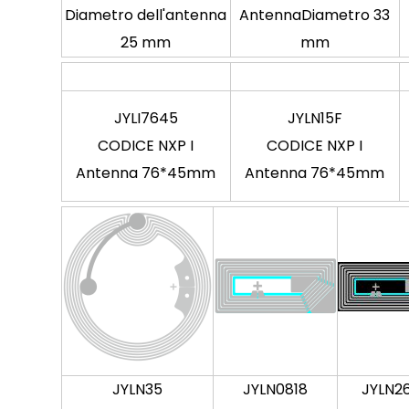
Diametro dell'antenna
Antenna
Diametro 33
25 mm
mm
JYLI7645
JYLN15F
CODICE NXP I
CODICE NXP I
Antenna 76*45mm
Antenna 76*45mm
JYLN35
JYLN0818
JYLN26