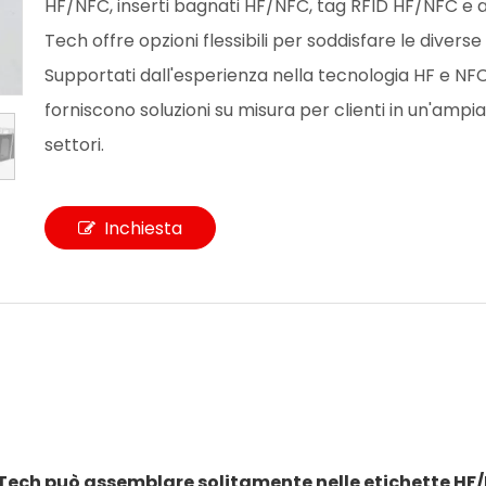
HF/NFC, inserti bagnati HF/NFC, tag RFID HF/NFC e ad
Tech offre opzioni flessibili per soddisfare le diverse
Supportati dall'esperienza nella tecnologia HF e NFC
forniscono soluzioni su misura per clienti in un'amp
settori.
Inchiesta
L-Tech può assemblare solitamente nelle etichette HF