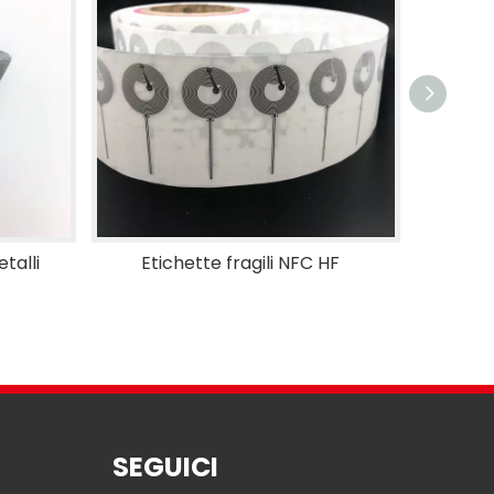
talli
Etichette fragili NFC HF
Etich
SEGUICI