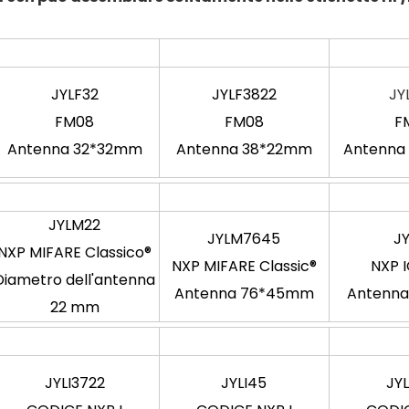
JYLF32
JYLF3822
JY
FM08
FM08
F
Antenna 32*32mm
Antenna 38*22mm
Antenn
JYLM22
JYLM7645
JY
NXP MIFARE Classico®
NXP MIFARE Classic®
NXP 
Diametro dell'antenna
Antenna 76*45mm
Antenna
22 mm
JYLI3722
JYLI45
JY