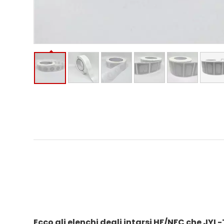
Ecco gli elenchi degli intarsi HF/NFC che JY