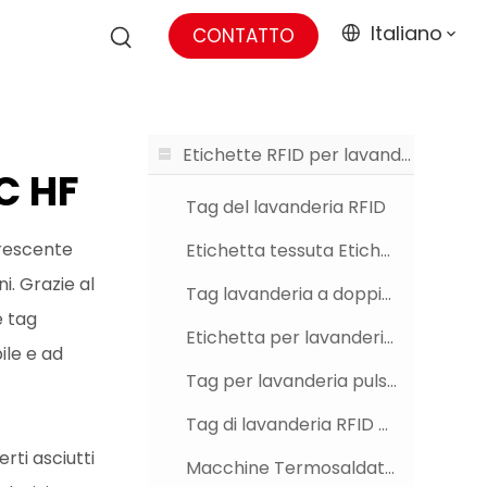
Italiano
CONTATTO
Etichette RFID per lavanderia
C HF
Tag del lavanderia RFID
crescente
Etichetta tessuta Etichetta per lavanderia RFID
i. Grazie al
Tag lavanderia a doppia frequenza
e tag
Etichetta per lavanderia RFID in silicone
ile e ad
Tag per lavanderia pulsante RFID
Tag di lavanderia RFID SEILAZIONE SATTO
erti asciutti
Macchine Termosaldatrici