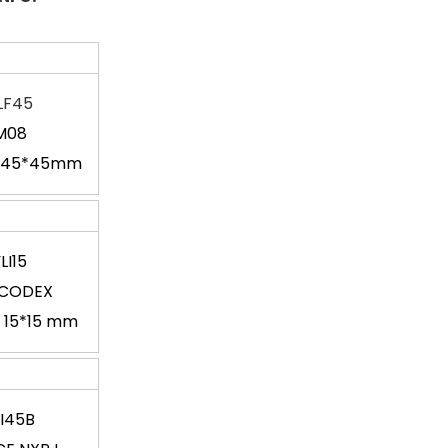
LF45
M08
a 45*45mm
LI15
ICOD
EX
 15*15 mm
LI45B