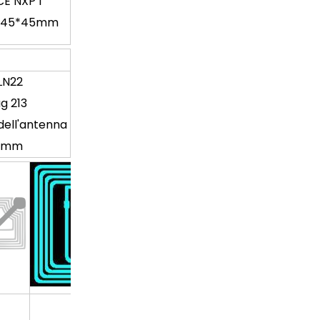
E NXP I
a 45*45mm
LN22
g 213
dell'antenna
 mm
JYLN7645