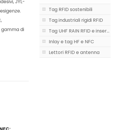
esivi, JYL-
Tag RFID sostenibili
 esigenze.
,
Tag industriali rigidi RFID
ia gamma di
Tag UHF RAIN RFID e inserti UHF
Inlay e tag HF e NFC
Lettori RFID e antenna
/NFC: