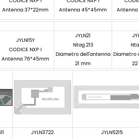
CODICE NXP I
CODICE NXP I
CODIC
Antenna 37*22mm
Antenna 45*45mm
Antenn
JYLN21
JY
JYLN15Y
Ntag 213
Nta
CODICE NXP I
Diametro dell'antenna
Diametro 
Antenna 76*45mm
21 mm
22
11
JYLN3722
JYLN5215