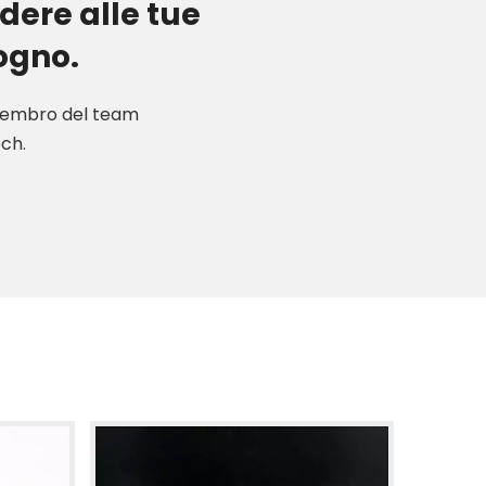
dere alle tue
sogno.
l membro del team
ech.