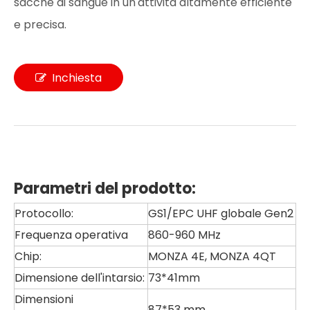
sacche di sangue in un'attività altamente efficiente
e precisa.
Inchiesta
Parametri del prodotto:
Protocollo:
GS1/EPC UHF globale Gen2
Frequenza operativa
860-960 MHz
Chip:
MONZA 4E, MONZA 4QT
Dimensione dell'intarsio:
73*41mm
Dimensioni
87*53 mm